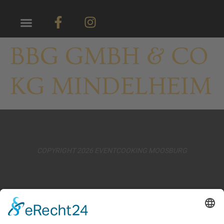
BBG GMBH & CO
KG MINDELHEIM
COPYRIGHT 2026 EVENTCOOKING MOOSBURG